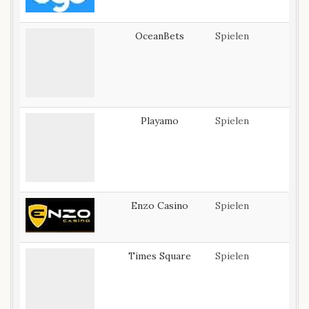
OceanBets
Spielen
Playamo
Spielen
Enzo Casino
Spielen
Times Square
Spielen