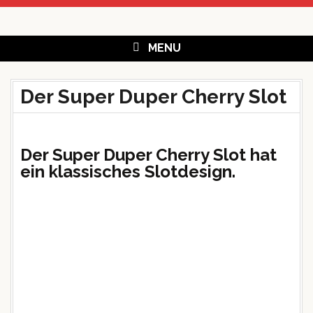
Skip
to
content
MENU
Der Super Duper Cherry Slot
Der Super Duper Cherry Slot hat
ein klassisches Slotdesign.