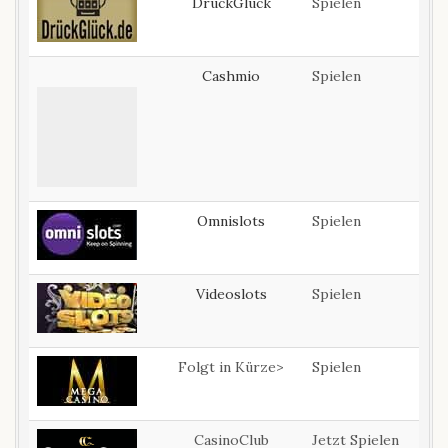
DrückGlück
Spielen
Cashmio
Spielen
Omnislots
Spielen
Videoslots
Spielen
Folgt in Kürze>
Spielen
CasinoClub
Jetzt Spielen