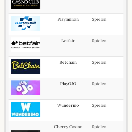
Playmillion
Spielen
Betfair
Spielen
Betchain
Spielen
PlayOJO
Spielen
Wunderino
Spielen
Cherry Casino
Spielen