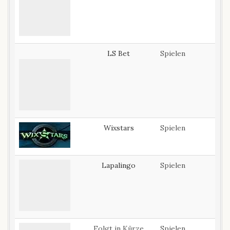
LS Bet
Spielen
Wixstars
Spielen
Lapalingo
Spielen
Folgt in Kürze
Spielen