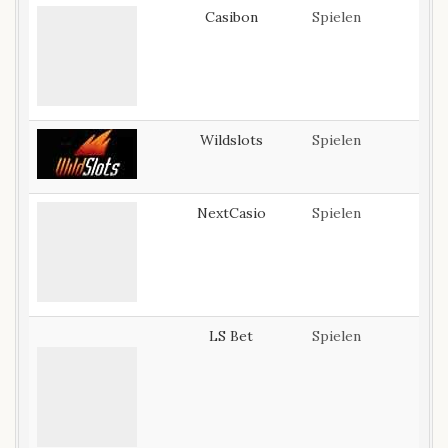
Casibon
Spielen
Wildslots
Spielen
NextCasio
Spielen
LS Bet
Spielen