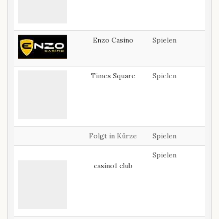
Enzo Casino
Spielen
Times Square
Spielen
Folgt in Kürze
Spielen
Spielen
casino1 club