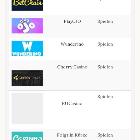
PlayOJO
Spielen
Wunderino
Spielen
Cherry Casino
Spielen
Spielen
EUCasino
Folgt in Kürze
Spielen