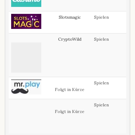
Slotsmagic
Spielen
CryptoWild
Spielen
Spielen
Folgt in Kürze
Spielen
Folgt in Kürze