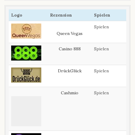
Logo
Rezension
Spielen
Spielen
Queen Vegas
Casino 888
Spielen
DrückGlück
Spielen
Cashmio
Spielen