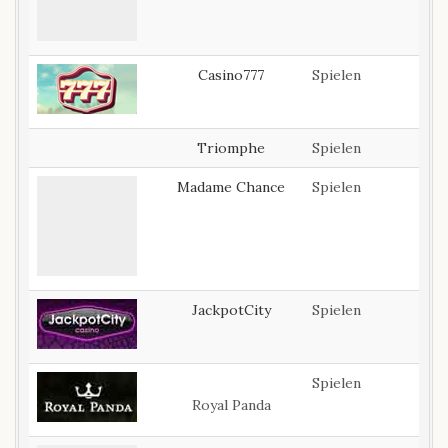
Casino777
Spielen
Triomphe
Spielen
Madame Chance
Spielen
JackpotCity
Spielen
Spielen
Royal Panda