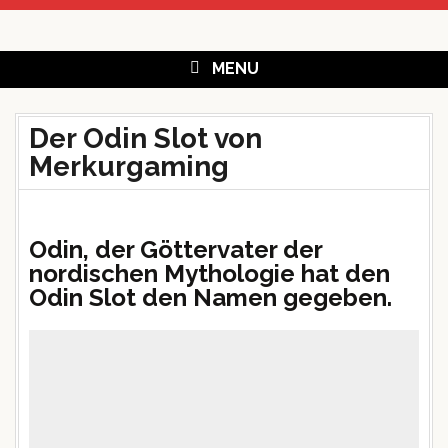
Skip
to
content
MENU
Der Odin Slot von
Merkurgaming
Odin, der Göttervater der
nordischen Mythologie hat den
Odin Slot den Namen gegeben.