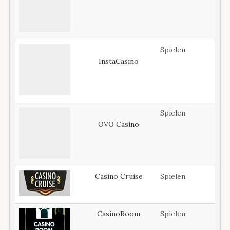
Spielen
InstaCasino
Spielen
OVO Casino
Casino Cruise
Spielen
CasinoRoom
Spielen