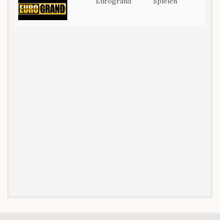
Eurogrand
Spielen